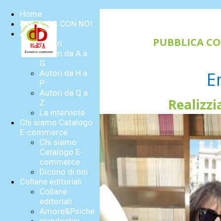
Home
PUBBLICA CON NOI
Autori
PUBBLICA C
Autori
Autori da A a
G
E
Autori da H a
P
Autori da Q a
Realizzi
Z
Le interviste
Chi siamo Catalogo
E-commerce
Chi siamo
Catalogo E-
commerce
Dicono di noi
Collane editoriali
Collane
editoriali
Amore&Psiche