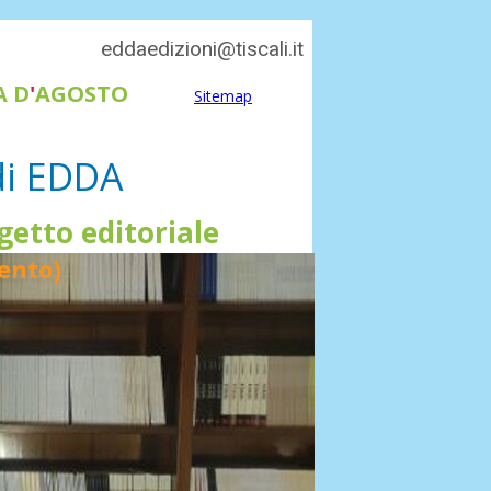
eddaedizioni@tiscali.it
A D
'
AGOSTO
Sitemap
 di EDDA
getto editoriale
ento)