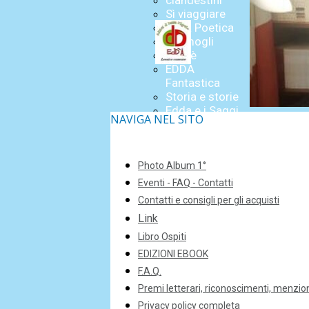
clandestini
Sì viaggiare
Edda Poetica
Germogli
Skenè
EDDA
Fantastica
Storia e storie
Edda e i Saggi
NAVIGA NEL SITO
Diari
Eventi - FAQ -
Contatti
Photo Album 1°
Eventi - FAQ - Contatti
Contatti e consigli per gli acquisti
Link
Libro Ospiti
EDIZIONI EBOOK
F.A.Q.
Premi letterari, riconoscimenti, menzio
Privacy policy completa