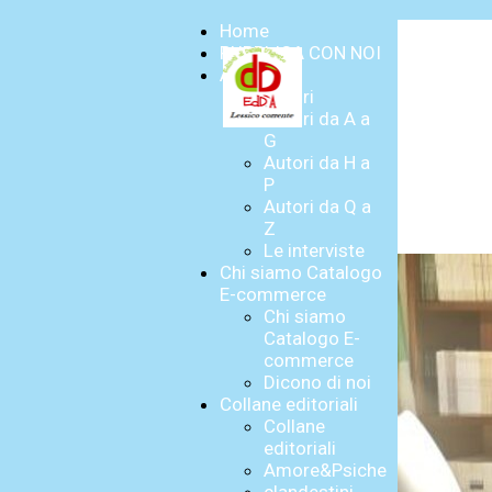
Home
PUBBLICA CON NOI
Autori
Autori
Autori da A a
G
Autori da H a
P
Autori da Q a
Z
Le interviste
Chi siamo Catalogo
E-commerce
Chi siamo
Catalogo E-
commerce
Dicono di noi
Collane editoriali
Collane
editoriali
Amore&Psiche