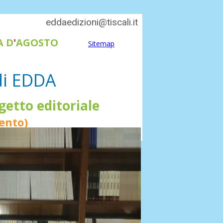
eddaedizioni@tiscali.it
A D
'
AGOSTO
Sitemap
 di EDDA
getto editoriale
ento)