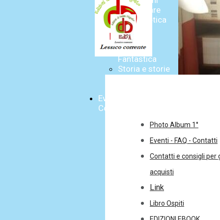
clandestini
Sì viaggiare
Edda Poetica
Germogli
Skenè
EDDA
Fantastica
Storia e storie
Edda e i Saggi
Diari
Eventi - FAQ -
Contatti
Photo Album 1°
Eventi - FAQ - Contatti
Contatti e consigli per g
acquisti
Link
Libro Ospiti
EDIZIONI EBOOK