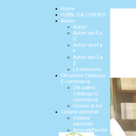
Home
PUBBLICA CON NOI
Autori
Autori
Autori da A a
G
Autori da H a
P
Autori da Q a
Z
Le interviste
Chi siamo Catalogo
E-commerce
Chi siamo
Catalogo E-
commerce
Dicono di noi
Collane editoriali
Collane
editoriali
Amore&Psiche