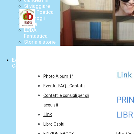
clandestini
Sì viaggiare
Edda Poetica
Germogli
Skenè
EDDA
Fantastica
Storia e storie
Edda e i Saggi
Diari
Eventi - FAQ -
Contatti
Photo Album 1°
Eventi - FAQ - Contatti
Contatti e consigli per gli
PRIN
acquisti
LIBR
Link
Libro Ospiti
http://w
EDIZIONI EBOOK