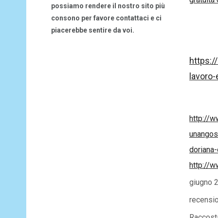
possiamo rendere il nostro sito più
consono per favore contattaci e ci
piacerebbe sentire da voi.
https:
lavoro-
http://w
unangosc
doriana-
http://w
giugno 2
recensio
Raccost