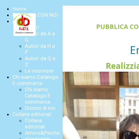
Home
PUBBLICA CON NOI
Autori
PUBBLICA C
Autori
Autori da A a
G
E
Autori da H a
P
Autori da Q a
Realizzi
Z
Le interviste
Chi siamo Catalogo
E-commerce
Chi siamo
Catalogo E-
commerce
Dicono di noi
Collane editoriali
Collane
editoriali
Amore&Psiche