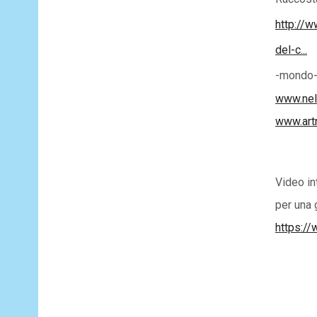
http://
del-c...
-mondo-
www.nel
www.artn
Video in
per una 
https:/